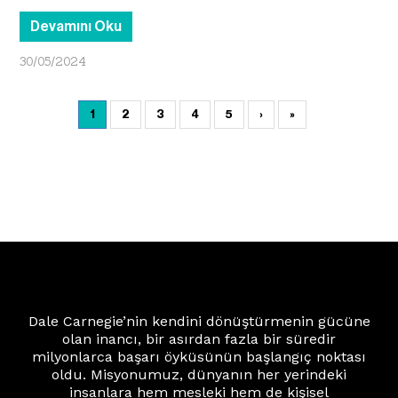
Devamını Oku
30/05/2024
1
2
3
4
5
›
»
Dale Carnegie’nin kendini dönüştürmenin gücüne
olan inancı, bir asırdan fazla bir süredir
milyonlarca başarı öyküsünün başlangıç noktası
oldu. Misyonumuz, dünyanın her yerindeki
insanlara hem mesleki hem de kişisel