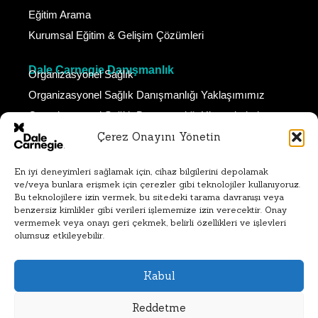
Eğitim Arama
Kurumsal Eğitim & Gelişim Çözümleri
Dale Carnegie Danışmanlık
Organizasyonel Sağlık
Organizasyonel Sağlık Danışmanlığı Yaklaşımımız
Organizasyonel Sağlık Danışmanlığı Hizmetlerimiz
Çerez Onayını Yönetin
Dale Carnegie Koçluk
Neden Dale Carnegie Koçluk
En iyi deneyimleri sağlamak için, cihaz bilgilerini depolamak
Koçluk Çözümlerimiz
ve/veya bunlara erişmek için çerezler gibi teknolojiler kullanıyoruz.
Bireysel Koçluk Hizmetlerimiz
Bu teknolojilere izin vermek, bu sitedeki tarama davranışı veya
benzersiz kimlikler gibi verileri işlememize izin verecektir. Onay
Takım Koçluğu Hizmetlerimiz
vermemek veya onayı geri çekmek, belirli özellikleri ve işlevleri
olumsuz etkileyebilir.
SimAct Davranış Simülasyonu
SimAct Hakkında
Kabul
İletişim ve Referanslarımız
Demo Talebi ve Giriş
Reddetme