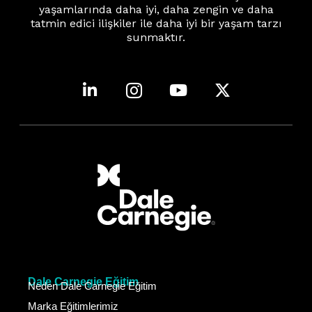
yaşamlarında daha iyi, daha zengin ve daha
tatmin edici ilişkiler ile daha iyi bir yaşam tarzı
sunmaktır.
Dale Carnegie Eğitim
Neden Dale Carnegie Eğitim
Marka Eğitimlerimiz