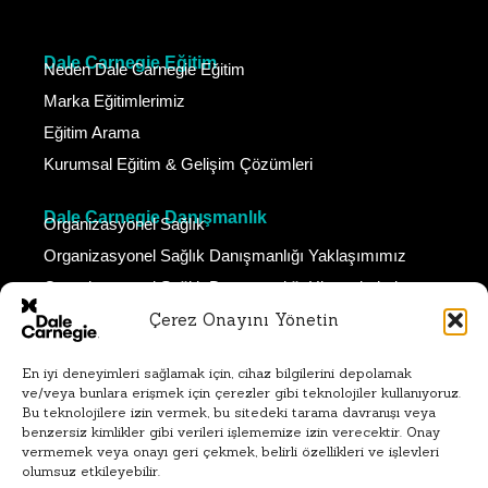
Dale Carnegie Eğitim
Neden Dale Carnegie Eğitim
Marka Eğitimlerimiz
Eğitim Arama
Kurumsal Eğitim & Gelişim Çözümleri
Dale Carnegie Danışmanlık
Organizasyonel Sağlık
Organizasyonel Sağlık Danışmanlığı Yaklaşımımız
Organizasyonel Sağlık Danışmanlığı Hizmetlerimiz
Çerez Onayını Yönetin
Dale Carnegie Koçluk
Neden Dale Carnegie Koçluk
En iyi deneyimleri sağlamak için, cihaz bilgilerini depolamak
Koçluk Çözümlerimiz
ve/veya bunlara erişmek için çerezler gibi teknolojiler kullanıyoruz.
Bireysel Koçluk Hizmetlerimiz
Bu teknolojilere izin vermek, bu sitedeki tarama davranışı veya
benzersiz kimlikler gibi verileri işlememize izin verecektir. Onay
Takım Koçluğu Hizmetlerimiz
vermemek veya onayı geri çekmek, belirli özellikleri ve işlevleri
olumsuz etkileyebilir.