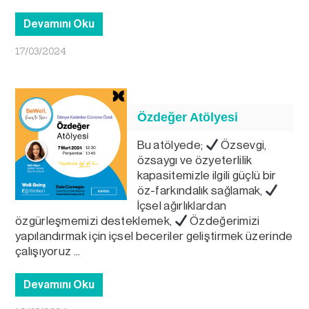
Devamını Oku
17/03/2024
Özdeğer Atölyesi
Bu atölyede;
Özsevgi,
özsaygı ve özyeterlilik
kapasitemizle ilgili güçlü bir
öz-farkındalık sağlamak,
İçsel ağırlıklardan
özgürleşmemizi desteklemek,
Özdeğerimizi
yapılandırmak için içsel beceriler geliştirmek üzerinde
çalışıyoruz ...
Devamını Oku