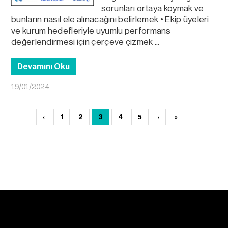
sorunları ortaya koymak ve
bunların nasıl ele alınacağını belirlemek • Ekip üyeleri
ve kurum hedefleriyle uyumlu performans
değerlendirmesi için çerçeve çizmek ...
Devamını Oku
19/01/2024
‹
1
2
3
4
5
›
»