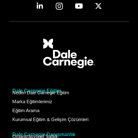
Dale Carnegie Eğitim
Neden Dale Carnegie Eğitim
Marka Eğitimlerimiz
Eğitim Arama
Kurumsal Eğitim & Gelişim Çözümleri
Dale Carnegie Danışmanlık
Organizasyonel Sağlık