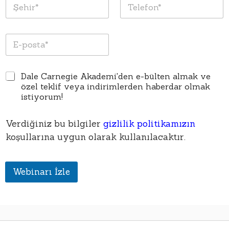
Ş
T
a
n
a
e
e
*
*
d
h
l
ı
i
e
*
E
r
f
p
*
o
o
n
s
*
E
Dale Carnegie Akademi'den e-bülten almak ve
t
b
a
özel teklif veya indirimlerden haberdar olmak
u
*
istiyorum!
l
t
Verdiğiniz bu bilgiler
gizlilik politikamızın
e
n
koşullarına uygun olarak kullanılacaktır.
O
n
a
Webinarı İzle
y
ı