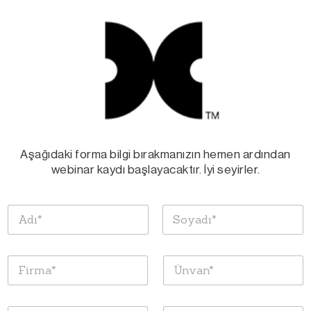
Aşağıdaki forma bilgi bırakmanızın hemen ardından
webinar kaydı başlayacaktır. İyi seyirler.
A
d
ı
Ad
Soyad
v
F
Ü
e
i
n
S
r
v
o
m
a
y