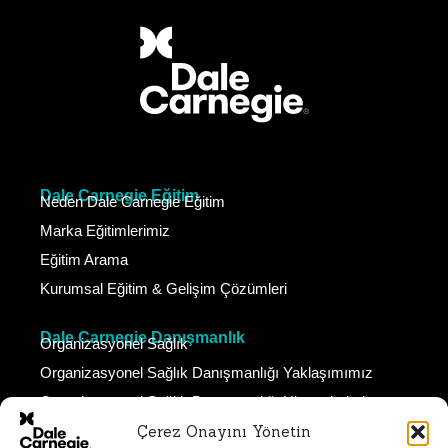
Dale Carnegie Eğitim
Neden Dale Carnegie Eğitim
Marka Eğitimlerimiz
Eğitim Arama
Kurumsal Eğitim & Gelişim Çözümleri
Dale Carnegie Danışmanlık
Organizasyonel Sağlık
Organizasyonel Sağlık Danışmanlığı Yaklaşımımız
Organizasyonel Sağlık Danışmanlığı Hizmetlerimiz
Çerez Onayını Yönetin