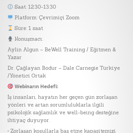
Saat: 12:30-13:30
Platform: Çevrimiçi Zoom
Süre: 1 saat
Konuşmacı:
Aylin Algun – BeWell Training / Eğitmen &
Yazar
Dr. Çağlayan Bodur – Dale Carnegie Türkiye
/Yönetici Ortak
Webinarın Hedefi:
İş insanları, hayatın her geçen gün zorlaşan
yönleri ve artan sorumluluklarla ilgili
psikolojik sağlamlık ve well-being desteğine
ihtiyaç duyuyor.
• Zorlaşan koşullarla baş etme kapasitemizi