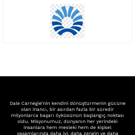
Dale Carnegie’nin kendini dönüştürmenin gücüne
olan inancı, bir asırdan fazla bir süredir
milyonlarca başarı öyküsünün başlangıç noktası
oldu. Misyonumuz, dünyanın her yerindeki
insanlara hem mesleki hem de kişisel
yaşamlarında daha iyi, daha zengin ve daha