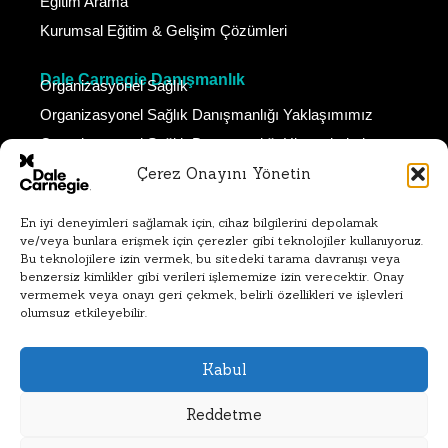
Eğitim Arama
Kurumsal Eğitim & Gelişim Çözümleri
Dale Carnegie Danışmanlık
Organizasyonel Sağlık
Organizasyonel Sağlık Danışmanlığı Yaklaşımımız
Organizasyonel Sağlık Danışmanlığı Hizmetlerimiz
Çerez Onayını Yönetin
Dale Carnegie Koçluk
Neden Dale Carnegie Koçluk
En iyi deneyimleri sağlamak için, cihaz bilgilerini depolamak
Koçluk Çözümlerimiz
ve/veya bunlara erişmek için çerezler gibi teknolojiler kullanıyoruz.
Bireysel Koçluk Hizmetlerimiz
Bu teknolojilere izin vermek, bu sitedeki tarama davranışı veya
benzersiz kimlikler gibi verileri işlememize izin verecektir. Onay
Takım Koçluğu Hizmetlerimiz
vermemek veya onayı geri çekmek, belirli özellikleri ve işlevleri
olumsuz etkileyebilir.
SimAct Davranış Simülasyonu
SimAct Hakkında
Kabul
İletişim ve Referanslarımız
Demo Talebi ve Giriş
Reddetme