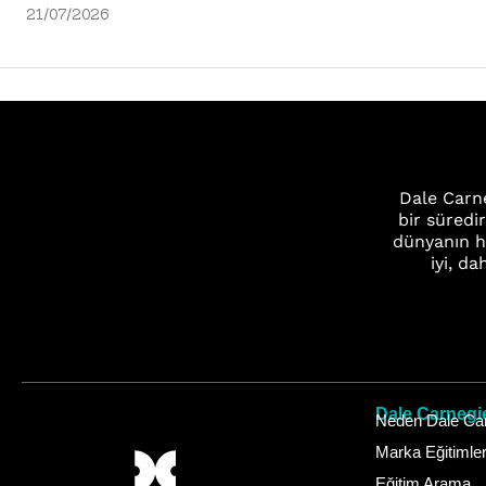
21/07/2026
Dale Carne
bir süredi
dünyanın h
iyi, da
Dale Carnegi
Neden Dale Car
Marka Eğitimle
Eğitim Arama