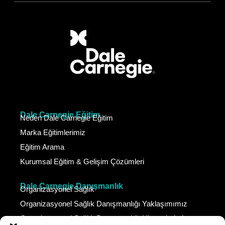
Dale Carnegie Eğitim
Neden Dale Carnegie Eğitim
Marka Eğitimlerimiz
Eğitim Arama
Kurumsal Eğitim & Gelişim Çözümleri
Dale Carnegie Danışmanlık
Organizasyonel Sağlık
Organizasyonel Sağlık Danışmanlığı Yaklaşımımız
Organizasyonel Sağlık Danışmanlığı Hizmetlerimiz