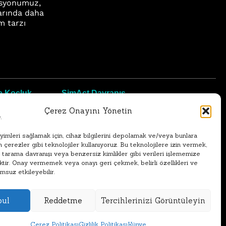
Misyonumuz,
arında daha
am tarzı
e Koçluk
SimAct Davranış
negie Koçluk
Simülasyonu
SimAct Hakkında
Çerez Onayını Yönetin
erimiz
İletişim ve Referanslarımız
 Hizmetlerimiz
Demo Talebi ve Giriş
yimleri sağlamak için, cihaz bilgilerini depolamak ve/veya bunlara
Hizmetlerimiz
n çerezler gibi teknolojiler kullanıyoruz. Bu teknolojilere izin vermek,
 tarama davranışı veya benzersiz kimlikler gibi verileri işlememize
ktir. Onay vermemek veya onayı geri çekmek, belirli özellikleri ve
umsuz etkileyebilir.
bul
Reddetme
Tercihlerinizi Görüntüleyin
Çerez Politikası
Gizlilik Politikası
Künye