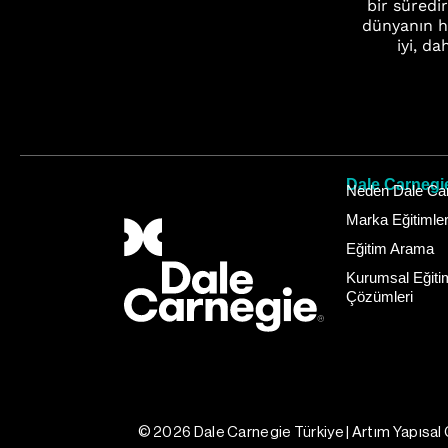
bir süredi
dünyanın h
iyi, da
Dale Carnegi
Neden Dale Car
Marka Eğitimle
Eğitim Arama
Kurumsal Eğiti
Çözümleri
© 2026 Dale Carnegie Türkiye | Artım Yapısal G