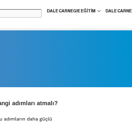
DALE CARNEGIE EĞİTİM
DALE CARNE
angi adımları atmalı?
 adımların daha güçlü