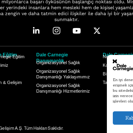
r milyonlarca başarı öyküsünün başlangıç noktası oldu. 
er yerindeki insanlara hem mesleki hem de kişisel yaşaml
ha zengin ve daha tatmin edici ilişkiler ile daha iyi bir yaş
sunmaktır.
e Eğitim
Dale Carnegie
Dale Carnegi
negie Eğitim
Neden Dale Car
Danışmanlık
Organizasyonel Sağlık
rimiz
Koçluk Çözüml
Organizasyonel Sağlık
Bireysel Koçluk
Danışmanlığı Yaklaşımımız
En iyi dene
m & Gelişim
Takım Koçluğu 
Organizasyonel Sağlık
erişmek içi
bu sitedeki
Danışmanlığı Hizmetlerimiz
izin verece
işlevleri ol
Ka
elişim A.Ş. Tüm Hakları Saklıdır.