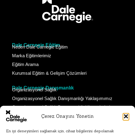
Dale Carnegie Eğitim
Neden Dale Carnegie Eğitim
Marka Eğitimlerimiz
Eğitim Arama
Kurumsal Eğitim & Gelişim Çözümleri
Dale Carnegie Danışmanlık
Organizasyonel Sağlık
Organizasyonel Sağlık Danışmanlığı Yaklaşımımız
Organizasyonel Sağlık Danışmanlığı Hizmetlerimiz
Çerez Onayını Yönetin
Dale Carnegie Koçluk
Neden Dale Carnegie Koçluk
En iyi deneyimleri sağlamak için, cihaz bilgilerini depolamak
Koçluk Çözümlerimiz