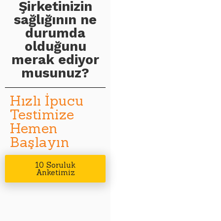
Şirketinizin
sağlığının ne
durumda
olduğunu
merak ediyor
musunuz?
Hızlı İpucu
Testimize
Hemen
Başlayın
10 Soruluk
Anketimiz